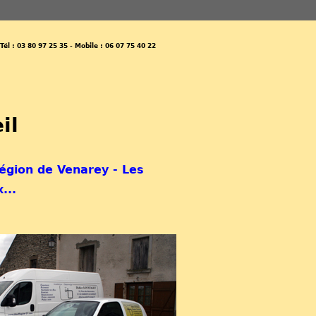
él : 03 80 97 25 35 - Mobile : 06 07 75 40 22
il
région
de Venarey - Les
x
...