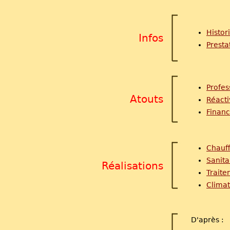
Histor
Infos
Presta
Profes
Atouts
Réacti
Finan
Chauf
Sanita
Réalisations
Traite
Climat
D'après :