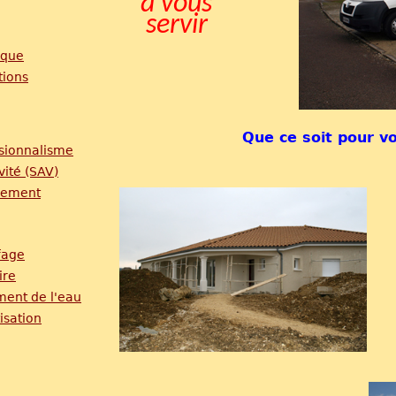
à vous
servir
ique
tions
Que ce soit pour v
sionnalisme
vité (SAV)
cement
fage
ire
ment de l'eau
isation